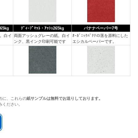
65kg
ﾃﾞｨｰﾌﾟﾏｯﾄ・ｱｯｼｭ265kg
バナナペーパー7号
。白イ
両面アッシュグレーの紙。白イ
ｵｰｶﾞﾆｯｸﾊﾞﾅﾅの茎を原料にした
ンク、黒インク印刷可能です
エシカルペーパーです。
めに、これらの
紙サンプルは無料でお送りしております。
みください。