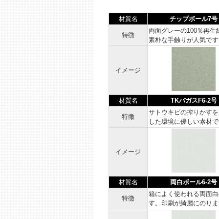
材質名
チップボール7号
両面グレーの100％再生
特徴
素朴な手触りが人気です
イメージ
材質名
TKバガスF6-2号
サトウキビの搾りかすを
特徴
した環境に優しい素材で
イメージ
材質名
両白ボール6-2号
箱によく使われる両面白
特徴
す。印刷が綺麗にのりま