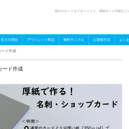
箱の小ロットオーダーメイド、厚紙カード印刷など
、厚
＿向
安さの理由
アウトレット商品
無料サンプル
お買物方法
よく
カード作成
カード作成