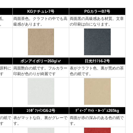
KGナチュレ7号
PGカラーB7号
紙。
両面茶色。クラフトの中でも高
両面黒の高級感ある材質。文章
。
級感があります。
の印刷は白になります。
ボンアイボリー260g/㎡
日光ｸﾗﾌﾄ6-2号
原料に
両面艶白の紙です。フルカラー
表がクラフト色、裏が荒めの茶
す
印刷が色のりが綺麗です
色の紙です。
ｺﾗﾎﾞﾌｧｲﾝG6-2号
ﾃﾞｨｰﾌﾟﾏｯﾄ・ﾙｰｼﾞｭ265kg
の紙で
表がマットな白、裏がグレーで
両面が赤の深みのある色の紙で
す
す。
す。