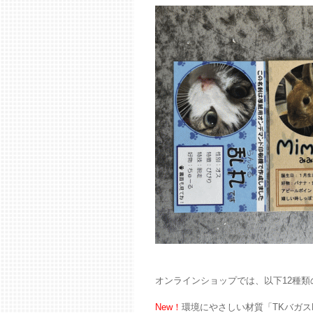
オンラインショップでは、以下12種
New！
環境にやさしい材質「TKバガ