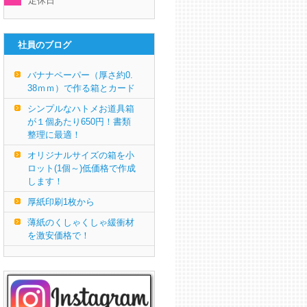
定休日
社員のブログ
バナナペーパー（厚さ約0.
38ｍｍ）で作る箱とカード
シンプルなハトメお道具箱
が１個あたり650円！書類
整理に最適！
オリジナルサイズの箱を小
ロット(1個～)低価格で作成
します！
厚紙印刷1枚から
薄紙のくしゃくしゃ緩衝材
を激安価格で！