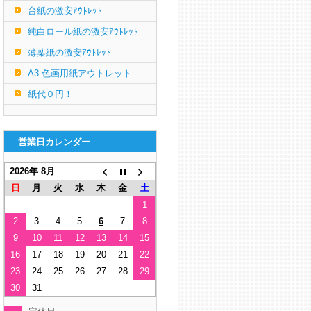
台紙の激安ｱｳﾄﾚｯﾄ
純白ロール紙の激安ｱｳﾄﾚｯﾄ
薄葉紙の激安ｱｳﾄﾚｯﾄ
A3 色画用紙アウトレット
紙代０円！
営業日カレンダー
2026年 8月
日
月
火
水
木
金
土
1
2
3
4
5
6
7
8
9
10
11
12
13
14
15
16
17
18
19
20
21
22
23
24
25
26
27
28
29
30
31