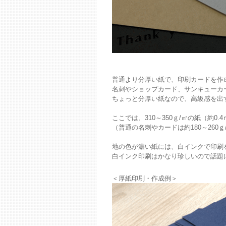
普通より分厚い紙で、印刷カードを作
名刺やショップカード、サンキューカ
ちょっと分厚い紙なので、高級感を出
ここでは、310～350ｇ/㎡の紙（約
（普通の名刺やカードは約180～260
地の色が濃い紙には、白インクで印刷
白インク印刷はかなり珍しいので話題
＜厚紙印刷・作成例＞