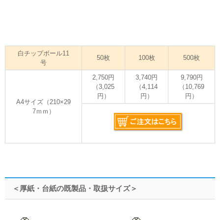
白チップボール11
50枚
100枚
500枚
号
2,750円
3,740円
9,790円
（3,025
（4,114
（10,769
円）
円）
円）
A4サイズ（210×29
7ｍｍ）
＜厚紙・台紙の既製品・取扱サイズ＞