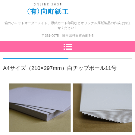
小ロット紙箱、極厚紙台紙、厚
箱の小ロットオーダーメイド、厚紙カード印刷などオリジナル厚紙製品の作成はお任
せください！
紙印刷の格安通販サイト！＿向
〒361-0075 埼玉県行田市向町8-5
町紙工オンラインショップ
A4サイズ（210×297mm）白チップボール11号