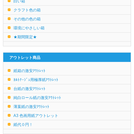
白い箱
クラフト色の箱
その他の色の箱
環境にやさしい箱
★期間限定★
アウトレット商品
紙箱の激安ｱｳﾄﾚｯﾄ
ｶﾙﾄﾅｰｼﾞｭ用極厚紙ｱｳﾄﾚｯﾄ
台紙の激安ｱｳﾄﾚｯﾄ
純白ロール紙の激安ｱｳﾄﾚｯﾄ
薄葉紙の激安ｱｳﾄﾚｯﾄ
A3 色画用紙アウトレット
紙代０円！