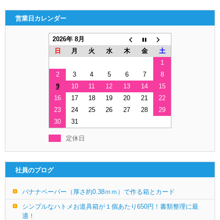
営業日カレンダー
2026年 8月
日
月
火
水
木
金
土
1
2
3
4
5
6
7
8
9
10
11
12
13
14
15
16
17
18
19
20
21
22
23
24
25
26
27
28
29
30
31
定休日
社員のブログ
バナナペーパー（厚さ約0.38ｍｍ）で作る箱とカード
シンプルなハトメお道具箱が１個あたり650円！書類整理に最
適！