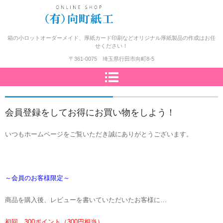
小ロット紙箱、極厚紙台紙、厚
箱の小ロットオーダーメイド、厚紙カード印刷などオリジナル厚紙製品の作成はお任
せください！
紙印刷の格安通販サイト！＿向
〒361-0075 埼玉県行田市向町8-5
町紙工オンラインショップ
会員登録をしてお得にお買い物をしよう！
いつもホームページをご覧いただき誠にありがとうございます。
～会員のお客様限定～
商品を購入後、レビューを書いていただいたお客様に…
初回、300ポイント（300円相当）