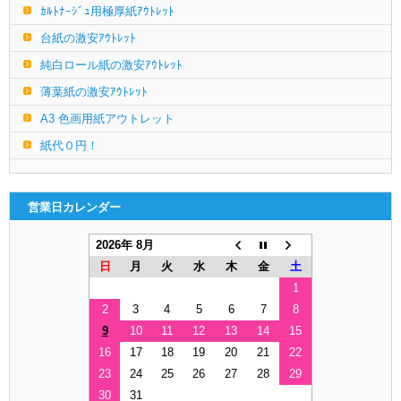
ｶﾙﾄﾅｰｼﾞｭ用極厚紙ｱｳﾄﾚｯﾄ
台紙の激安ｱｳﾄﾚｯﾄ
純白ロール紙の激安ｱｳﾄﾚｯﾄ
薄葉紙の激安ｱｳﾄﾚｯﾄ
A3 色画用紙アウトレット
紙代０円！
営業日カレンダー
2026年 8月
日
月
火
水
木
金
土
1
2
3
4
5
6
7
8
9
10
11
12
13
14
15
16
17
18
19
20
21
22
23
24
25
26
27
28
29
30
31